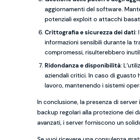
aggiornamenti del software. Mantene
potenziali exploit o attacchi basati
Crittografia e sicurezza dei dati
:
informazioni sensibili durante la 
compromessi, risulterebbero inutili
Ridondanza e disponibilità
: L’uti
aziendali critici. In caso di guast
lavoro, mantenendo i sistemi operat
In conclusione, la presenza di server 
backup regolari alla protezione dei da
avanzati, i server forniscono un solid
Se vuoi ricevere una consulenza gratu