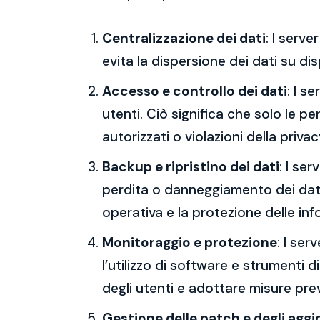
Centralizzazione dei dati
: I serv
evita la dispersione dei dati su dis
Accesso e controllo dei dati
: I s
utenti. Ciò significa che solo le p
autorizzati o violazioni della privac
Backup e ripristino dei dati
: I se
perdita o danneggiamento dei dati,
operativa e la protezione delle inf
Monitoraggio e protezione
: I ser
l’utilizzo di software e strumenti d
degli utenti e adottare misure preve
Gestione delle patch e degli agg