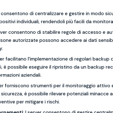
er consentono di centralizzare e gestire in modo sicu
positivi individuali, rendendoli più facili da monito
erver consentono di stabilire regole di accesso e aut
ersone autorizzate possono accedere ai dati sensibil
y.
rver facilitano l’implementazione di regolari backup de
 è possibile eseguire il ripristino da un backup re
ormazioni aziendali.
ver forniscono strumenti per il monitoraggio attivo 
i sicurezza, è possibile rilevare potenziali minacce a
ntive per mitigare i rischi.
iornamenti
: I server consentono di gestire centralm