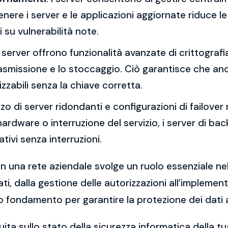
re i server e le applicazioni aggiornate riduce le 
 su vulnerabilità note.
 I server offrono funzionalità avanzate di crittograf
trasmissione e lo stoccaggio. Ciò garantisce che an
zzabili senza la chiave corretta.
lizzo di server ridondanti e configurazioni di failover 
o hardware o interruzione del servizio, i server di 
ivi senza interruzioni.
in una rete aziendale svolge un ruolo essenziale nell
ti, dalla gestione delle autorizzazioni all’implemen
o fondamento per garantire la protezione dei dati az
ita sullo stato della sicurezza informatica della 