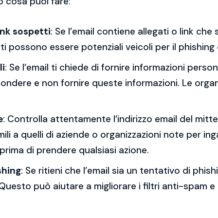
o cosa puoi fare:
ink sospetti
: Se l’email contiene allegati o link ch
esti possono essere potenziali veicoli per il phishing
li
: Se l’email ti chiede di fornire informazioni per
spondere e non fornire queste informazioni. Le orga
e
: Controlla attentamente l’indirizzo email del mitt
mili a quelli di aziende o organizzazioni note per ing
 prima di prendere qualsiasi azione.
shing
: Se ritieni che l’email sia un tentativo di phi
Questo può aiutare a migliorare i filtri anti-spam e