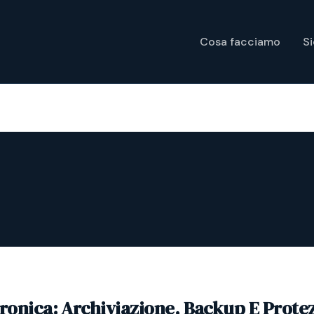
Cosa facciamo
S
tronica: Archiviazione, Backup E Prote