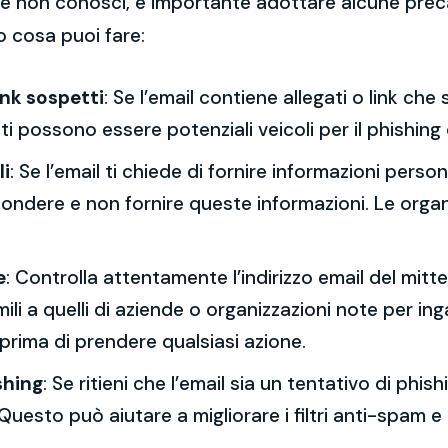
 che non conosci, è importante adottare alcune prec
o cosa puoi fare:
ink sospetti
: Se l’email contiene allegati o link ch
esti possono essere potenziali veicoli per il phishing
li
: Se l’email ti chiede di fornire informazioni per
spondere e non fornire queste informazioni. Le orga
e
: Controlla attentamente l’indirizzo email del mitt
mili a quelli di aziende o organizzazioni note per ing
 prima di prendere qualsiasi azione.
shing
: Se ritieni che l’email sia un tentativo di phi
Questo può aiutare a migliorare i filtri anti-spam e