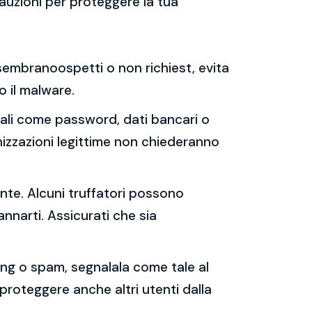
auzioni per proteggere la tua
e sembranoospetti o non richiest, evita
 o il malware.
sonali come password, dati bancari o
nizzazioni legittime non chiederanno
ente. Alcuni truffatori possono
annarti. Assicurati che sia
shing o spam, segnalala come tale al
 proteggere anche altri utenti dalla