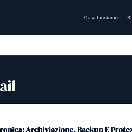
Cosa facciamo
S
ail
tronica: Archiviazione, Backup E Prote