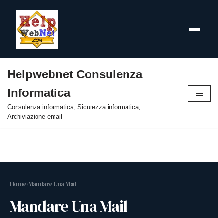
Helpwebnet Consulenza
Vai
Informatica
al
contenuto
Consulenza informatica, Sicurezza informatica,
Archiviazione email
Home
›
Mandare Una Mail
Mandare Una Mail