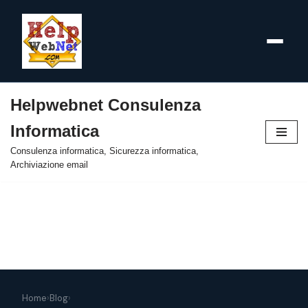
Helpwebnet Consulenza
Vai
Informatica
al
contenuto
Consulenza informatica, Sicurezza informatica,
Archiviazione email
Home
›
Blog
›